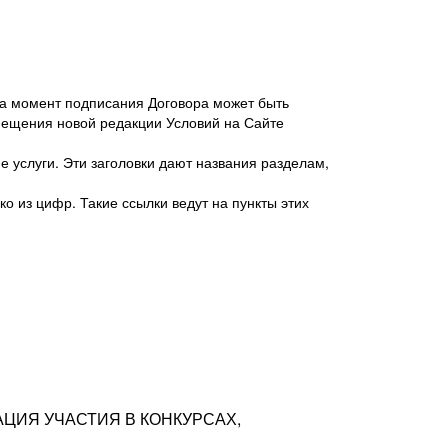
 на момент подписания Договора может быть
мещения новой редакции Условий на Сайте
 услуги. Эти заголовки дают названия разделам,
о из цифр. Такие ссылки ведут на пункты этих
антер», ИНН 7718620740, адрес: 125047,
одская территория Муниципальный округ
я улица, дом 48, помещ. 25
ых резюме с предложениями Соискателей
АЦИЯ УЧАСТИЯ В КОНКУРСАХ,
тра контактной информации Соискателя
тор сайтов: hh.ru, talantix.ru и других
 из Типов регистраций.
луг