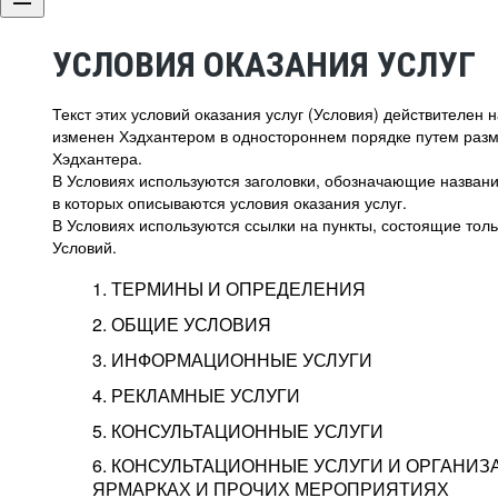
УСЛОВИЯ ОКАЗАНИЯ УСЛУГ
Текст этих условий оказания услуг (Условия) действителен
изменен Хэдхантером в одностороннем порядке путем раз
Хэдхантера.
В Условиях используются заголовки, обозначающие название
в которых описываются условия оказания услуг.
В Условиях используются ссылки на пункты, состоящие тольк
Условий.
1. ТЕРМИНЫ И ОПРЕДЕЛЕНИЯ
2. ОБЩИЕ УСЛОВИЯ
3. ИНФОРМАЦИОННЫЕ УСЛУГИ
1.1. Хэдхантер, или
Хэдхантер, ООО «Хэдх
4. РЕКЛАМНЫЕ УСЛУГИ
HeadHunter, или
г. Москва, внутригор
2.1. Типы и статусы регистрации
5. КОНСУЛЬТАЦИОННЫЕ УСЛУГИ
Исполнитель
Тверской,
2-я
Брестска
Типы регистрации
3.1. Предоставление доступа к базе данн
2.2. Активация услуг
6. КОНСУЛЬТАЦИОННЫЕ УСЛУГИ И ОРГАНИЗ
о трудоустройстве с возможностью просмо
Описание и активация
ЯРМАРКАХ И ПРОЧИХ МЕРОПРИЯТИЯХ
Хэдхантер — администра
2.1.1. Заказчику может быть присвоен один
4.0. Общие условия оказания рекламных ус