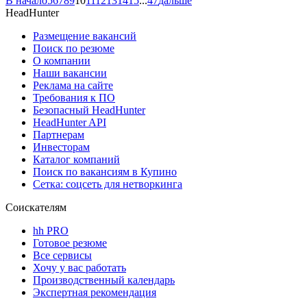
В начало
5
6
7
8
9
10
11
12
13
14
15
...
47
дальше
HeadHunter
Размещение вакансий
Поиск по резюме
О компании
Наши вакансии
Реклама на сайте
Требования к ПО
Безопасный HeadHunter
HeadHunter API
Партнерам
Инвесторам
Каталог компаний
Поиск по вакансиям в Купино
Сетка: соцсеть для нетворкинга
Соискателям
hh PRO
Готовое резюме
Все сервисы
Хочу у вас работать
Производственный календарь
Экспертная рекомендация