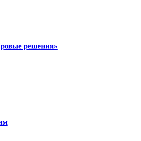
фровые решения»
мим