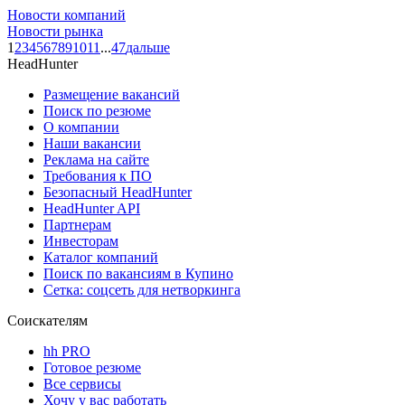
Новости компаний
Новости рынка
1
2
3
4
5
6
7
8
9
10
11
...
47
дальше
HeadHunter
Размещение вакансий
Поиск по резюме
О компании
Наши вакансии
Реклама на сайте
Требования к ПО
Безопасный HeadHunter
HeadHunter API
Партнерам
Инвесторам
Каталог компаний
Поиск по вакансиям в Купино
Сетка: соцсеть для нетворкинга
Соискателям
hh PRO
Готовое резюме
Все сервисы
Хочу у вас работать