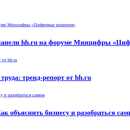
 панели hh.ru на форуме Минцифры «Ци
труда: тренд-репорт от hh.ru
Как объяснить бизнесу и разобраться са