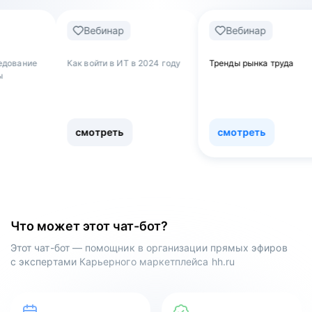
Вебинар
Вебинар
Ве
ак войти в ИТ в 2024 году
Тренды рынка труда
Обнулят
как уво
работы 
сферу
смотреть
смотреть
смот
Что может этот чат-бот?
Этот чат-бот — помощник в организации прямых эфиров
с экспертами Карьерного маркетплейса hh.ru