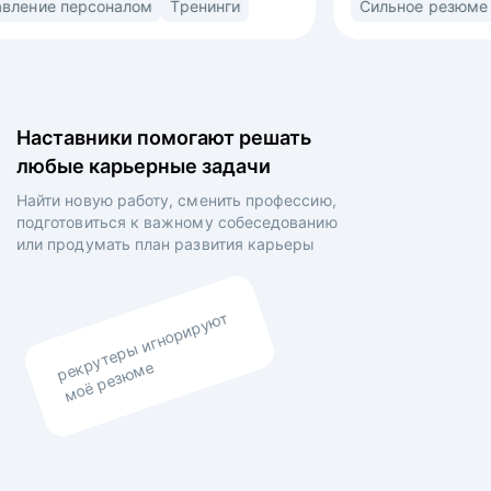
рт
Управление персоналом
Тренинги
ная
(market/product fit) в найме. Знаю ожидания
рекрутеров, нанимающих менеджеров
вленных
и владельцев компаний. • Выстраиваю
сторителлинг в резюме и самопрезентации для
на рынок
раскрытия вашей профессиональной личности •
Наставники помогают решать
 •
Выравниваю ваши личные цели и планы
любые карьерные задачи
оты,
работодателя.
явления
Найти новую работу, сменить профессию,
оения
подготовиться к важному собеседованию
 итогам
или продумать план
развития карьеры
азчиков
рекрутеры игнорируют
моё резюме