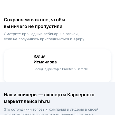
Сохраняем важное, чтобы
вы ничего не пропустили
Смотрите прошедшие вебинары в записи,
если не получилось присоединиться к эфиру
Игорь
Даниил
Юлия
Мария
Денис
Зуриев
Харламов
Исмаилова
Оборина
Мерзлов
Руководитель ИТ-проектов, международный
Head Product Manager в Ozon / ex-Huawei,
Бренд-директор в Procter & Gamble
Менеджер продукта в hh.ru
Креативный директор в XReady Lab, ex-КРОК
аэропорт Шереметьево, ex-Лукойл
Playrix
Наши спикеры — эксперты Карьерного
маркетплейса hh.ru
Это сотрудники топовых компаний и лидеры в своей
сфере, профессиональные наставники, психологи,