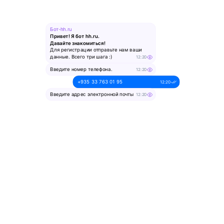
Бот-hh.ru
Привет! Я бот hh.ru.
Давайте знакомиться!
Для регистрации отправьте нам ваши
данные. Всего три шага :)
12:20
Введите номер телефона.
12:20
+935 33 763 01 95
12:20
Введите адрес электронной почты
12:20
alesya-pochta@ya.ru.
12:20
Введите ваше имя
12:20