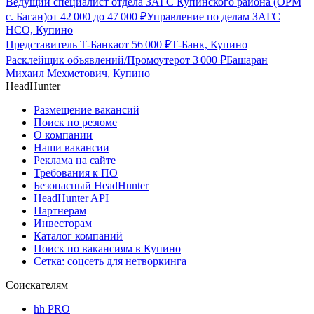
Ведущий специалист отдела ЗАГС Купинского района (ОРМ
с. Баган)
от
42 000
до
47 000
₽
Управление по делам ЗАГС
НСО, Купино
Представитель Т-Банка
от
56 000
₽
Т-Банк, Купино
Расклейщик объявлений/Промоутер
от
3 000
₽
Башаран
Михаил Мехметович, Купино
HeadHunter
Размещение вакансий
Поиск по резюме
О компании
Наши вакансии
Реклама на сайте
Требования к ПО
Безопасный HeadHunter
HeadHunter API
Партнерам
Инвесторам
Каталог компаний
Поиск по вакансиям в Купино
Сетка: соцсеть для нетворкинга
Соискателям
hh PRO