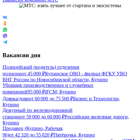
Вакансии дня
Полицейский (водитель) отделения
полиции
от
45 000
₽
Купинское ОВО - филиал ФГКУ УВО
ВНГ России по Новосибирской области, Купино
Уборщик производственных и служебных
помещений
95 000
₽
iFCM, Купино
Доярка/дояр
от
60 000
до
75 500
₽
Бизнес и Технологии,
Купино
Дежурный по железнодорожной
станции
от
59 000
до
60 000
₽
Российские железные дороги,
Купино
Продавец (Купино, Рабочая,
96)
от
42 320
до
55 020
₽
Пятёрочка, Купино