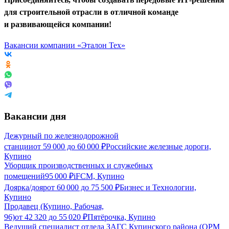
для строительной отрасли в отличной команде
и развивающейся компании!
Вакансии компании «Эталон Тех»
Вакансии дня
Дежурный по железнодорожной
станции
от
59 000
до
60 000
₽
Российские железные дороги,
Купино
Уборщик производственных и служебных
помещений
95 000
₽
iFCM, Купино
Доярка/дояр
от
60 000
до
75 500
₽
Бизнес и Технологии,
Купино
Продавец (Купино, Рабочая,
96)
от
42 320
до
55 020
₽
Пятёрочка, Купино
Ведущий специалист отдела ЗАГС Купинского района (ОРМ