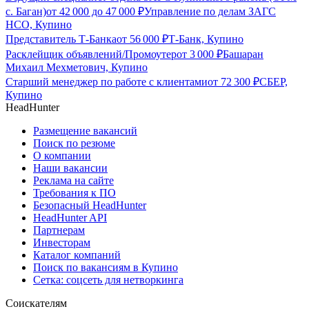
с. Баган)
от
42 000
до
47 000
₽
Управление по делам ЗАГС
НСО, Купино
Представитель Т-Банка
от
56 000
₽
Т-Банк, Купино
Расклейщик объявлений/Промоутер
от
3 000
₽
Башаран
Михаил Мехметович, Купино
Старший менеджер по работе с клиентами
от
72 300
₽
СБЕР,
Купино
HeadHunter
Размещение вакансий
Поиск по резюме
О компании
Наши вакансии
Реклама на сайте
Требования к ПО
Безопасный HeadHunter
HeadHunter API
Партнерам
Инвесторам
Каталог компаний
Поиск по вакансиям в Купино
Сетка: соцсеть для нетворкинга
Соискателям