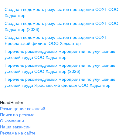
Сводная ведомость результатов проведения СОУТ ООО
Воронеж
Хэдхантер
Сводная ведомость результатов проведения СОУТ ООО
ул. Комиссаржевской, д. 10,
Хэдхантер (2026)
офис 1212
Сводная ведомость результатов проведения СОУТ
+7 473 280-05-05
Ярославский филиал ООО Хэдхантер
pr@vrn.hh.ru
Перечень рекомендуемых мероприятий по улучшению
условий труда ООО Хэдхантер
Казань
Перечень рекомендуемых мероприятий по улучшению
ул. Спартаковская, д. 2А, этаж 3,
условий труда ООО Хэдхантер (2026)
помещение 15
Перечень рекомендуемых мероприятий по улучшению
условий труда Ярославский филиал ООО Хэдхантер
+7 843 212-12-50
pr@kzn.hh.ru
HeadHunter
Размещение вакансий
Екатеринбург
Поиск по резюме
ул. Боевых Дружин, стр. 20,
О компании
5 этаж, офис 505, 521
Наши вакансии
Реклама на сайте
+7 343 226-79-99