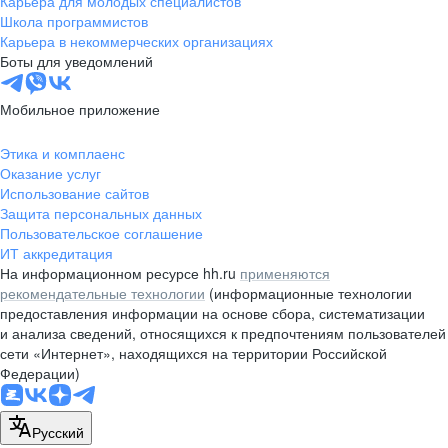
Карьера для молодых специалистов
pr@nsk.hh.ru
Школа программистов
Карьера в некоммерческих организациях
Минск
Боты для уведомлений
пр-т Дзержинского, д. 57,
10 этаж, помещение 45-1
Мобильное приложение
+375 (17)
336-03-02
Этика и комплаенс
pr@rabota.by
Оказание услуг
Использование сайтов
Алматы
Защита персональных данных
Пользовательское соглашение
пр. Абая, д. 151, БЦ Алатау,
ИТ аккредитация
12 этаж, офис 1209
На информационном ресурсе hh.ru
применяются
+7 727 232-13-13
рекомендательные технологии
(информационные технологии
pr@headhunter.com.kz
предоставления информации на основе сбора, систематизации
и анализа сведений, относящихся к предпочтениям пользователей
сети «Интернет», находящихся на территории Российской
Федерации)
Русский