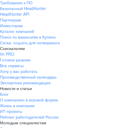
Требования к ПО
pr@ural.hh.ru
Безопасный HeadHunter
HeadHunter API
Краснодар
Партнерам
Инвесторам
ул. Янковского, д. 169, 7 этаж,
Каталог компаний
706 каб.
Поиск по вакансиям в Купино
+7 861 205-55-57
Сетка: соцсеть для нетворкинга
pr@krd.hh.ru
Соискателям
hh PRO
Готовое резюме
Владивосток
Все сервисы
пер. Ланинский д. 4, офис 3.4
Хочу у вас работать
Производственный календарь
+7 423 202-33-28
Экспертная рекомендация
pr@dv.hh.ru
Новости и статьи
Блог
Новосибирск
О компаниях в игровой форме
Жизнь в компании
ул. Большевистская, д. 35,
ИТ-проекты
помещение 21
Рейтинг работодателей России
+7 383 207-94-64
Молодым специалистам