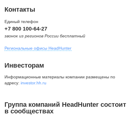
Контакты
Единый телефон
+7 800 100-64-27
звонок из регионов России бесплатный
Региональные офисы HeadHunter
Москва
Инвесторам
внутригородская территория
Информационные материалы компании размещены по
Муниципальный округ Тверской,
адресу:
investor.hh.ru
2-я Брестская ул., д. 48,
помещение 25
+7 495 974-64-27
Группа компаний HeadHunter состоит
+7 495 980-64-27
в сообществах
+7 495 134-92-24
press@hh.ru